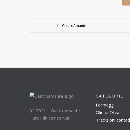
di Il GastroAmante
CATEGORIE
Formaggi
(c) 2021 Il GastroAmante
Olio di Oliva
Tutti i diritti riservati
Tradizioni contad