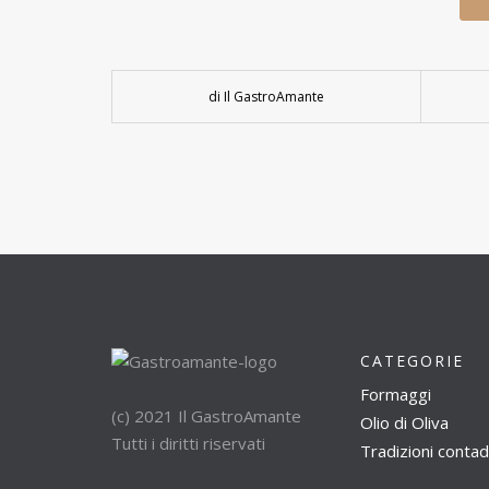
di Il GastroAmante
CATEGORIE
Formaggi
(c) 2021 Il GastroAmante
Olio di Oliva
Tutti i diritti riservati
Tradizioni contad